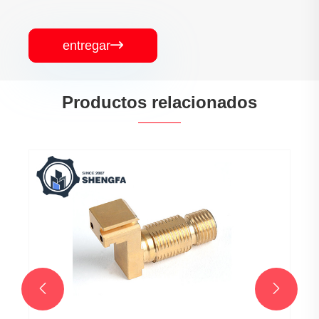
entregar

Productos relacionados

