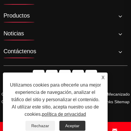
Productos
Noticias
Contáctenos
X
Utilizamos cookies para ofrecerle una mejor
experiencia de navegación, analizar el
Copyright © Ningbo Shengfa Hardware Factory Limited - Mecanizado
tráfico del sitio y personalizar el contenido.
CNC, Foring Service - Todos los derechos reservados.
Links
Sitemap
Al utilizar este sitio, acepta nuestro uso de
RSS
XML
política de privacidad
cookies.
política de privacidad
Rechazar
Aceptar



