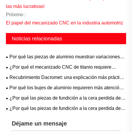
las más lucrativas!
Próximo :
El papel del mecanizado CNC en la industria automotriz
Noticias relacionadas
Por qué las piezas de aluminio muestran variaciones
más rápido que las de acero
¿Por qué el mecanizado CNC de titanio requiere
refrigerante de alta presión y herramientas especiales?
Recubrimiento Dacromet: una explicación más práctica
del uso en el mundo real
Por qué los bujes de aluminio requieren más atención
de la que sugiere su tamaño
¿Por qué las piezas de fundición a la cera perdida de
acero inoxidable se están convirtiendo en la solución
¿Por qué las piezas de fundición a la cera perdida de
más confiable para la fabricación de alta precisión en la
bronce son esenciales para la fabricación moderna?
actualidad?
Déjame un mensaje