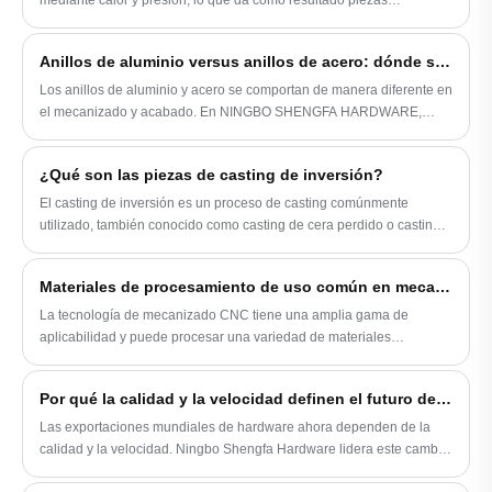
mediante calor y presión, lo que da como resultado piezas
resistentes, duraderas y precisas. Este método juega un papel
crucial en la fabricación de piezas para diversas industrias.
Anillos de aluminio versus anillos de acero: dónde se manifiestan las diferencias reales en la producción
Los anillos de aluminio y acero se comportan de manera diferente en
el mecanizado y acabado. En NINGBO SHENGFA HARDWARE,
vemos que el aluminio necesita un control más estricto, mientras que
el acero ofrece resultados más estables en el tiempo.
¿Qué son las piezas de casting de inversión?
El casting de inversión es un proceso de casting comúnmente
utilizado, también conocido como casting de cera perdido o casting
de inversión. Produce partes metálicas de formas complejas
mediante el uso de moldes disolubibles. Aquí hay algunas piezas de
Materiales de procesamiento de uso común en mecanizado CNC
casting de inversión comunes:
La tecnología de mecanizado CNC tiene una amplia gama de
aplicabilidad y puede procesar una variedad de materiales
diferentes, especialmente materiales metálicos.
Por qué la calidad y la velocidad definen el futuro de las exportaciones de hardware
Las exportaciones mundiales de hardware ahora dependen de la
calidad y la velocidad. Ningbo Shengfa Hardware lidera este cambio
con una producción avanzada, un estricto control de calidad y una