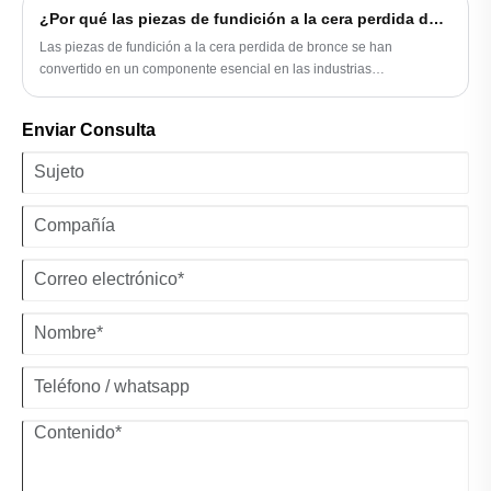
entrega rápida que redefinen la excelencia en la fabricación.
¿Por qué las piezas de fundición a la cera perdida de bronce son esenciales para la fabricación moderna?
Las piezas de fundición a la cera perdida de bronce se han
convertido en un componente esencial en las industrias
manufactureras modernas, ya que ofrecen precisión, durabilidad y
versatilidad excepcionales. Este artículo profundiza en los
Enviar Consulta
beneficios, el proceso de producción, las aplicaciones, las
propiedades de los materiales y las consideraciones de calidad de
las piezas de fundición a la cera perdida de bronce, destacando
cómo SHENGFA aprovecha técnicas avanzadas para ofrecer
componentes de alta calidad que satisfagan las demandas
cambiantes de las aplicaciones industriales.