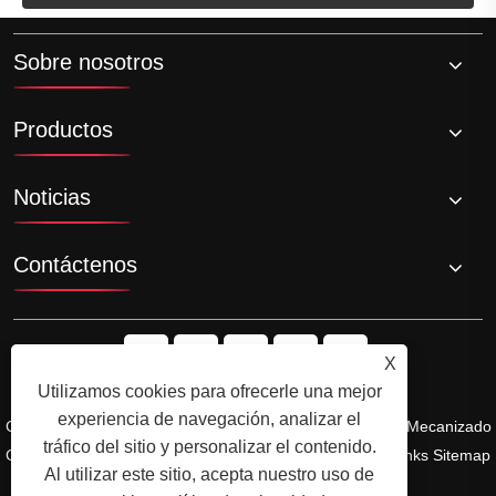
Sobre nosotros
Productos
Noticias
Contáctenos
X
Utilizamos cookies para ofrecerle una mejor
experiencia de navegación, analizar el
Copyright © Ningbo Shengfa Hardware Factory Limited - Mecanizado
tráfico del sitio y personalizar el contenido.
CNC, Foring Service - Todos los derechos reservados.
Links
Sitemap
Al utilizar este sitio, acepta nuestro uso de
RSS
XML
política de privacidad