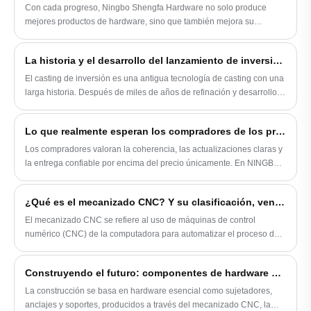
Con cada progreso, Ningbo Shengfa Hardware no solo produce
mejores productos de hardware, sino que también mejora su
reputación entre los clientes de todo el mundo. En algún momento, a
medida que pasemos de los enfoques tradicionales a las soluciones
La historia y el desarrollo del lanzamiento de inversiones
de vanguardia, seguiremos dando forma al futuro.
El casting de inversión es una antigua tecnología de casting con una
larga historia. Después de miles de años de refinación y desarrollo
continuo, se ha convertido gradualmente en un proceso moderno de
alta tecnología. El casting de inversión, también conocido como cera
Lo que realmente esperan los compradores de los proveedores de sujetadores industriales
perdida o casting de espuma perdida, tiene un historial de más de
5,000 años y se usó por primera vez en la producción de estatuas y
Los compradores valoran la coherencia, las actualizaciones claras y
herramientas de cobre.
la entrega confiable por encima del precio únicamente. En NINGBO
SHENGFA HARDWARE, los procesos estables y la comunicación
práctica respaldan las asociaciones de sujetadores a largo plazo en
¿Qué es el mecanizado CNC? Y su clasificación, ventajas y desventajas, aplicación
todo el mundo.
El mecanizado CNC se refiere al uso de máquinas de control
numérico (CNC) de la computadora para automatizar el proceso de
crear piezas de precisión a partir de varios materiales, como
materiales de metal, plástico, madera y compuestos.
Construyendo el futuro: componentes de hardware esenciales y sus procesos de fabricación en la industria de la construcción
La construcción se basa en hardware esencial como sujetadores,
anclajes y soportes, producidos a través del mecanizado CNC, la